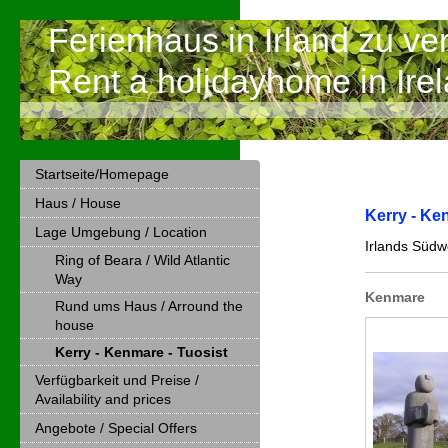
Ferienhaus in Irland zu ve
Rent a holidayhome in Ire
Startseite/Homepage
Haus / House
Kerry - Ke
Lage Umgebung / Location
Irlands Südw
Ring of Beara / Wild Atlantic
Way
Kenmare
Rund ums Haus / Arround the
house
Kerry - Kenmare - Tuosist
Verfügbarkeit und Preise /
Availability and prices
Angebote / Special Offers