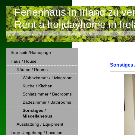
Ferienhaus in Irland zu ve
Rent a holidayhome in Ire
Startseite/Homepage
Haus / House
Sonstiges 
Räume / Rooms
Wohnzimmer / Livingroom
Küche / Kitchen
Schlafzimmer / Bedrooms
Badezimmer / Bathrooms
Sonstiges /
Miscellaneous
Ausstattung / Equipment
Lage Umgebung / Location