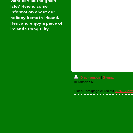
Want to visit the green
Isle? Here is some
information about our
holiday home in Irleand.
Rent and enjoy a piece of
Irelands tranquility.
Druckversion
|
Sitemap
© Johann Six
Diese Homepage wurde mit
IONOS MyW